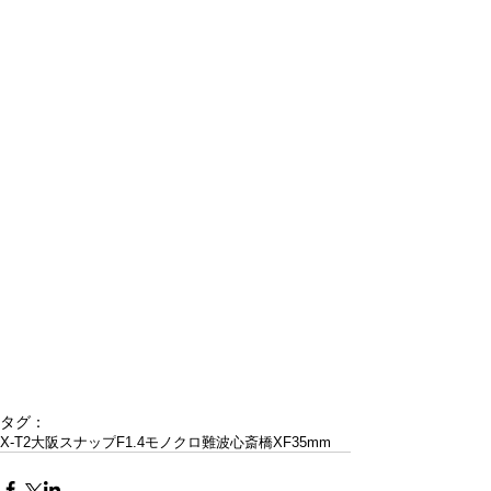
タグ：
X-T2
大阪
スナップ
F1.4
モノクロ
難波
心斎橋
XF35mm