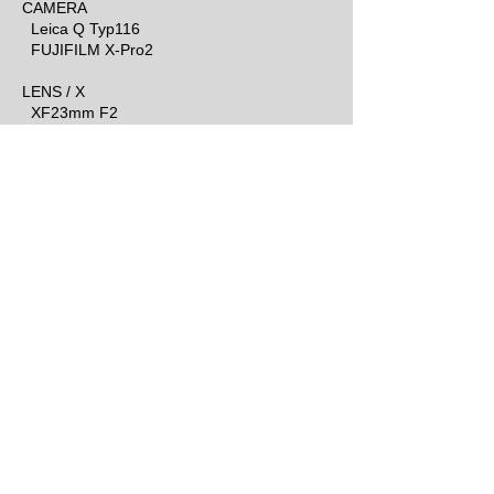
CAMERA
Leica Q Typ116
FUJIFILM X-Pro2
LENS / X
XF23mm F2
XF35mm F1.4
XF56mm F1.2
LENS / NIKKOR
S-Auto 50mm F1.4
Q-Auto 135mm F3.5
LENS / ZEISS
Flektogon 35
mm F2.8
Pancolar 50mm F2
Tessar 50mm F2.8
Planar 50mm F1.4