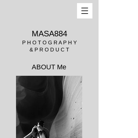
MASA884
P H O T O G R A P H Y
& P R O D U C T
ABOUT Me