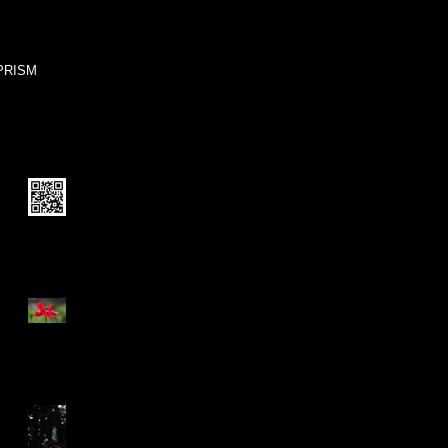
写真・音楽・動画クリエイター | MASA884
Photography&Product
PRISM
Recent Posts
ブログを移行します。
Pancolar 2/50
不変へのエゴイズム