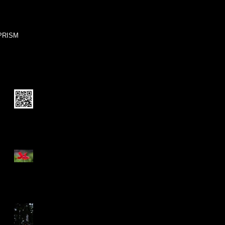
写真・音楽・動画クリエイター | MASA884
Photography&Product
PRISM
Recent Posts
ブログを移行します。
Pancolar 2/50
不変へのエゴイズム